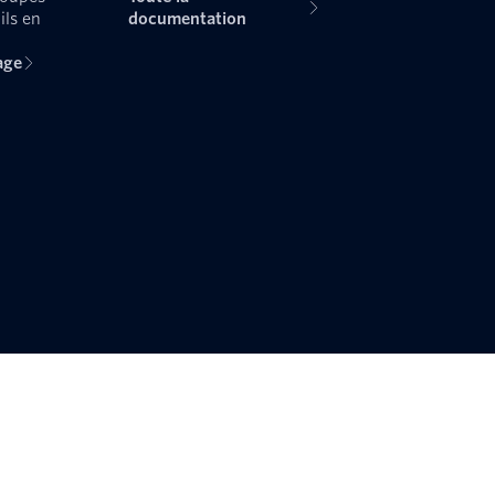
ils en
documentation
age