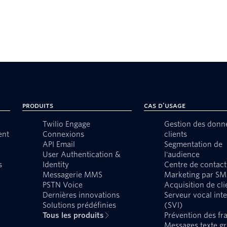
Produits
Cas d'usage
Twilio Engage
Gestion des donn
ent
Connexions
clients
API Email
Segmentation de
User Authentication &
l'audience
s
Identity
Centre de contact
Messagerie MMS
Marketing par SM
PSTN Voice
Acquisition de cli
Dernières innovations
Serveur vocal inte
Solutions prédéfinies
(SVI)
Tous les produits
Prévention des fr
Messages texte g