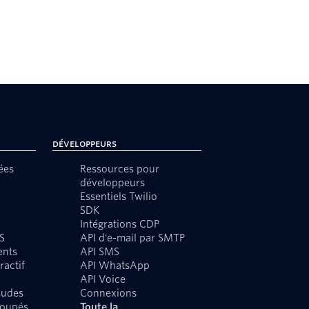
Développeurs
ées
Ressources pour
développeurs
Essentiels Twilio
SDK
Intégrations CDP
S
API d'e-mail par SMTP
ents
API SMS
ractif
API WhatsApp
API Voice
audes
Connexions
roupés
Toute la