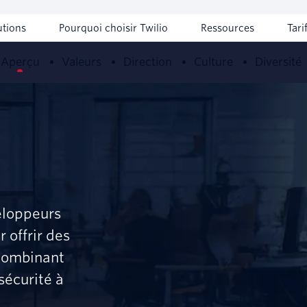
utions
Pourquoi choisir Twilio
Ressources
Tari
Aperçu
Valeurs
Direction
Culture
Diversité
eloppeurs
 offrir des
 combinant
sécurité à