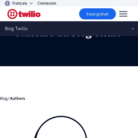
Français
Connexion
Essai gratuit
Blog Twilio
Auteurs du blog Twilio
blog
/
Authors