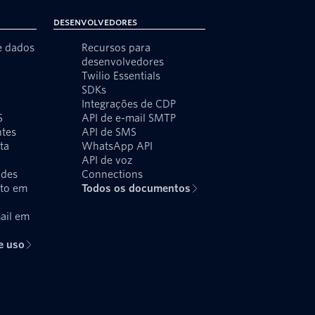
Desenvolvedores
e dados
Recursos para
desenvolvedores
Twilio Essentials
SDKs
Integrações de CDP
S
API de e-mail SMTP
ntes
API de SMS
ta
WhatsApp API
API de voz
udes
Connections
xto em
Todos os documentos
ail em
e uso