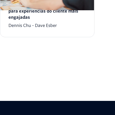
Como usar os botões do WhatsApp
para experiências do cliente mais
engajadas
Dennis Chu
Dave Esber