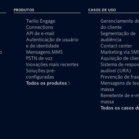
Produtos
Casos de uso
Twilio Engage
Gerenciamento d
Connections
do cliente
API de e-mail
Segmentação de
Autenticação de usuário
audiência
e de identidade
Contact center
o
Mensagens MMS
Marketing via SM
PSTN de voz
Aquisição de clie
Inovações mais recentes
Sistema de respos
Soluções pré-
audível (URA)
configuradas
Prevenção de fra
Todos os produtos
Mensagens de te
massa
Remetente de e-m
massa
Todos os casos d