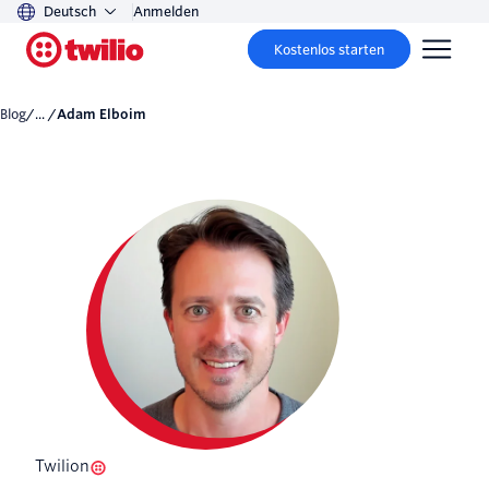
Deutsch
Anmelden
Kostenlos starten
Blog
/... /
Adam Elboim
Twilion