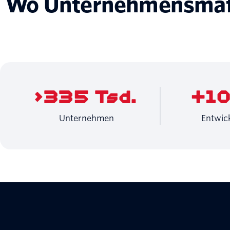
Wo Unternehmensmaßs
>335 Tsd.
+10
Unternehmen
Entwick