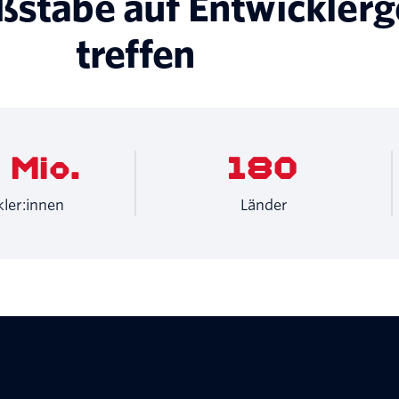
täbe auf Entwicklerg
treffen
 Mio.
180
ler:innen
Länder