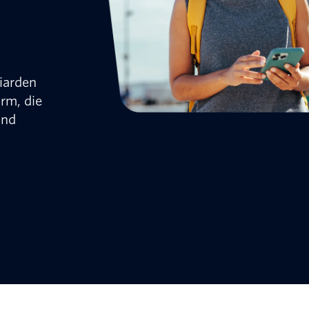
liarden
orm, die
und