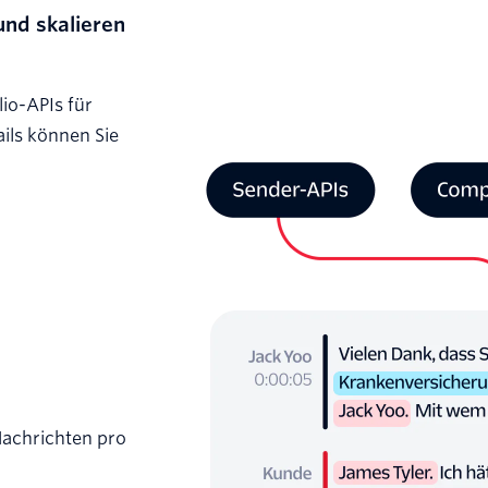
und skalieren
io-APIs für
ils können Sie
Nachrichten pro