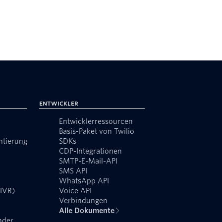
Entwickler
Entwicklerressourcen
Basis-Paket von Twilio
ntierung
SDKs
CDP-Integrationen
SMTP-E-Mail-API
SMS API
WhatsApp API
(IVR)
Voice API
Verbindungen
Alle Dokumente
nder