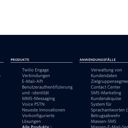
Produkte
Anwendungsfälle
Twilio Engage
Verwaltung von
-
Verbindungen
Kundendaten
E-Mail-API
Zielgruppensegme
Benutzerauthentifizierung
Contact Center
und -identität
SMS-Marketing
MMS-Messaging
Kundenakquise
Voice PSTN
System für
Neueste Innovationen
Sprachantworten 
Vorkonfigurierte
Betrugsabwehr
Lösungen
Massen-SMS
Alle Produkte
Massen-E-Mail-Se