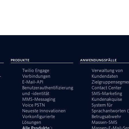
Produkte
Anwendungsfälle
Twilio Engage
Verwaltung von
-
Verbindungen
Kundendaten
E-Mail-API
Zielgruppensegme
Benutzerauthentifizierung
Contact Center
und -identität
SMS-Marketing
MMS-Messaging
Kundenakquise
Voice PSTN
System für
Neueste Innovationen
Sprachantworten 
Vorkonfigurierte
Betrugsabwehr
Lösungen
Massen-SMS
Alle Produkte
Massen-E-Mail-Se