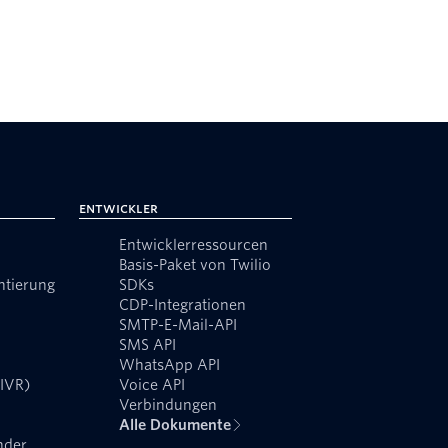
Entwickler
Entwicklerressourcen
Basis-Paket von Twilio
ntierung
SDKs
CDP-Integrationen
SMTP-E-Mail-API
SMS API
WhatsApp API
(IVR)
Voice API
Verbindungen
Alle Dokumente
nder