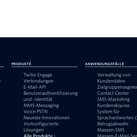
Produkte
Anwendungsfälle
Twilio Engage
Verwaltung von
-
Verbindungen
Kundendaten
E-Mail-API
Zielgruppensegme
Benutzerauthentifizierung
Contact Center
und -identität
SMS-Marketing
MMS-Messaging
Kundenakquise
Voice PSTN
System für
Neueste Innovationen
Sprachantworten 
Vorkonfigurierte
Betrugsabwehr
Lösungen
Massen-SMS
Alle Produkte
Massen-E-Mail-Se