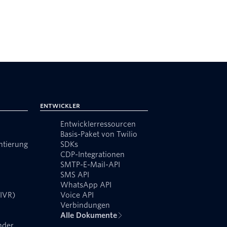
Entwickler
Entwicklerressourcen
Basis-Paket von Twilio
ntierung
SDKs
CDP-Integrationen
SMTP-E-Mail-API
SMS API
WhatsApp API
(IVR)
Voice API
Verbindungen
Alle Dokumente
nder