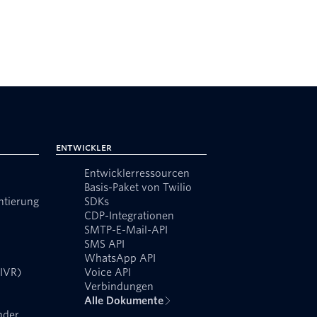
Entwickler
Entwicklerressourcen
Basis-Paket von Twilio
ntierung
SDKs
CDP-Integrationen
SMTP-E-Mail-API
SMS API
WhatsApp API
(IVR)
Voice API
Verbindungen
Alle Dokumente
nder