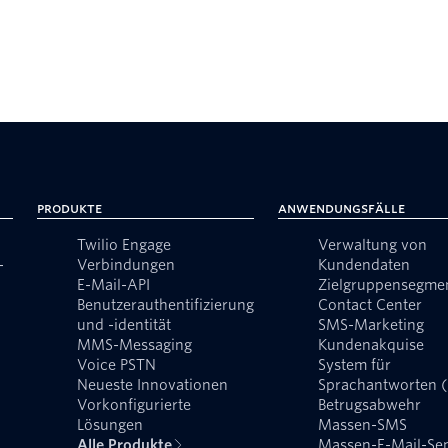
Produkte
Anwendungsfälle
Twilio Engage
Verwaltung von
-
Verbindungen
Kundendaten
E-Mail-API
Zielgruppensegme
Benutzerauthentifizierung
Contact Center
und -identität
SMS-Marketing
MMS-Messaging
Kundenakquise
Voice PSTN
System für
Neueste Innovationen
Sprachantworten 
Vorkonfigurierte
Betrugsabwehr
Lösungen
Massen-SMS
Alle Produkte
Massen-E-Mail-Se