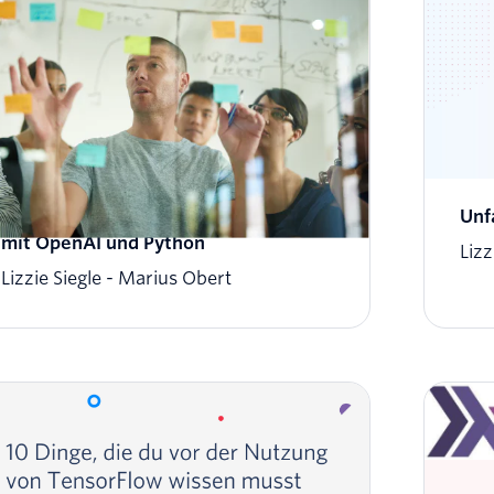
Ein ChatGPT-ähnlicher SMS-Chatbot
Unf
mit OpenAI und Python
Lizz
Lizzie Siegle
Marius Obert