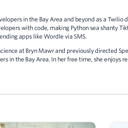
evelopers in the Bay Area and beyond as a Twilio 
evelopers with code, making Python sea shanty Tik
rending apps like Wordle via SMS.
ience at Bryn Mawr and previously directed Spec
 in the Bay Area. In her free time, she enjoys rea