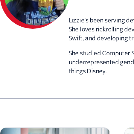
Lizzie's been serving d
She loves rickrolling d
Swift, and developing t
She studied Computer Sc
underrepresented genders
things Disney.