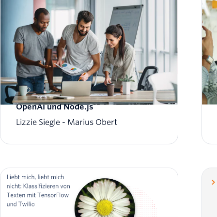
Ein ChatGPT-SMS-Chatbot mit
OpenAI und Node.js
Lizzie Siegle
Marius Obert