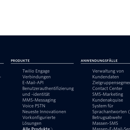
Produkte
Anwendungsfälle
Twilio Engage
Verwaltung von
-
Verbindungen
Kundendaten
E-Mail-API
Zielgruppensegme
Benutzerauthentifizierung
Contact Center
und -identität
SMS-Marketing
MMS-Messaging
Kundenakquise
Voice PSTN
System für
Neueste Innovationen
Sprachantworten 
Vorkonfigurierte
Betrugsabwehr
Lösungen
Massen-SMS
Alle Produkte
Massen-E-Mail-Se