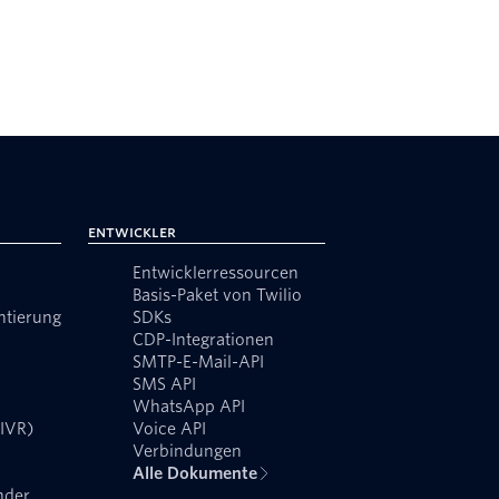
Entwickler
Entwicklerressourcen
Basis-Paket von Twilio
ntierung
SDKs
CDP-Integrationen
SMTP-E-Mail-API
SMS API
WhatsApp API
(IVR)
Voice API
Verbindungen
Alle Dokumente
nder