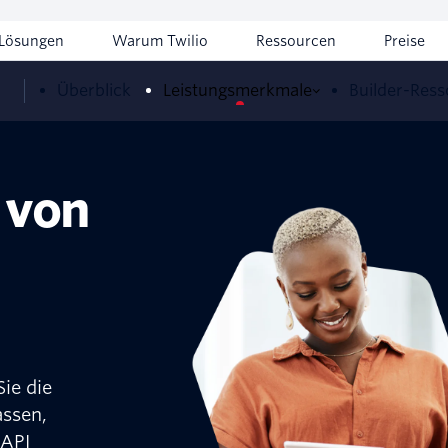
Lösungen
Warum Twilio
Ressourcen
Preise
Überblick
Leistungsmerkmale
Builder-Res
 von
ie die
assen,
-API