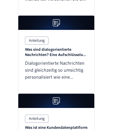
einen Überblick über die
wichtigsten Begriffe, um zu
verstehen, warum diese
Technologie in der Wirtschaft
so hohe Wellen schlägt.
Anleitung
Was sind dialogorientierte
Nachrichten? Eine Aufschlüsselung
und Best Practices
Dialogorientierte Nachrichten
sind gleichzeitig so umsichtig
personalisiert wie eine
persönliche Unterhaltung und
so einfach erreichbar wie E-
Commerce. Erfahren Sie, wie
Sie sie nutzen können.
Anleitung
Was ist eine Kundendatenplattform