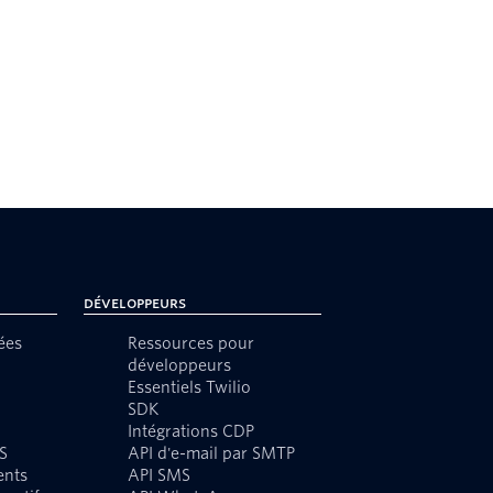
Développeurs
ées
Ressources pour
développeurs
Essentiels Twilio
SDK
Intégrations CDP
S
API d'e-mail par SMTP
ents
API SMS