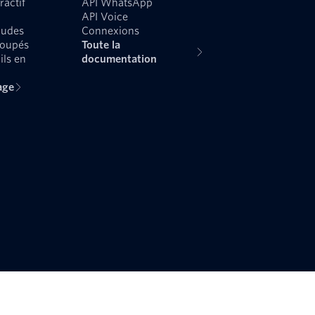
ractif
API WhatsApp
API Voice
audes
Connexions
roupés
Toute la
ils en
documentation
age