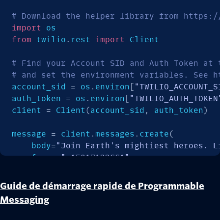
# Download the helper library from https:/
import
from
 twilio
.
rest 
import
 Client

# Find your Account SID and Auth Token at 
# and set the environment variables. See h
account_sid 
=
 os
.
environ
[
"TWILIO_ACCOUNT_S
auth_token 
=
 os
.
environ
[
"TWILIO_AUTH_TOKEN
client 
=
 Client
(
account_sid
,
 auth_token
)
message 
=
 client
.
messages
.
create
(
    body
=
"Join Earth's mightiest heroes. L
    from_
=
"+15017122661"
,
    to
=
"+15558675310"
,
)
Guide de démarrage rapide de Programmable
Messaging
print
(
message
.
body
)