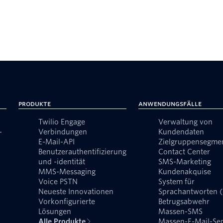
Produkte
Anwendungsfälle
Twilio Engage
Verwaltung von
-
Verbindungen
Kundendaten
E-Mail-API
Zielgruppensegme
Benutzerauthentifizierung
Contact Center
und -identität
SMS-Marketing
MMS-Messaging
Kundenakquise
Voice PSTN
System für
Neueste Innovationen
Sprachantworten 
Vorkonfigurierte
Betrugsabwehr
Lösungen
Massen-SMS
Alle Produkte
Massen-E-Mail-Se