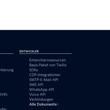
Entwickler
Entwicklerressourcen
Basis-Paket von Twilio
ntierung
SDKs
CDP-Integrationen
SMTP-E-Mail-API
SMS API
WhatsApp API
(IVR)
Voice API
Verbindungen
Alle Dokumente
nder