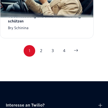
Wie Sie Input in Twilio Voice mit
Verschlüsselung und Unkenntlichmachung
schützen
Bry Schinina
1
2
3
4
Interesse an Twilio?