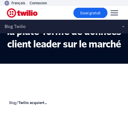
Français
Connexion
Essai gratuit
Twilio acquiert Segment,
Blog Twilio
la plate-forme de données
client leader sur le marché
blog
/
Twilio acquiert...