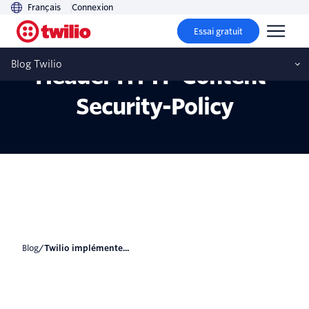
Français
Connexion
Essai gratuit
Twilio implémente le
Blog Twilio
Header HTTP Content-
Security-Policy
blog
/
Twilio implémente...