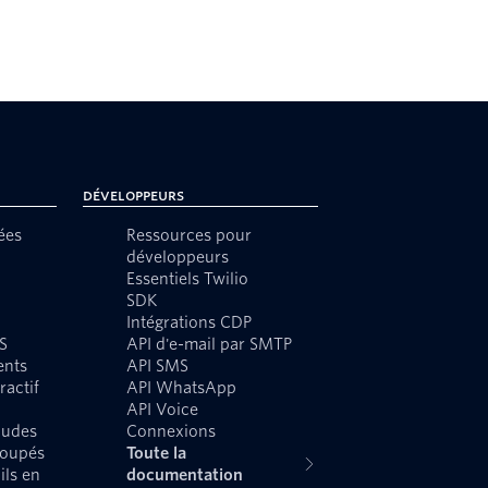
Développeurs
ées
Ressources pour
développeurs
Essentiels Twilio
SDK
Intégrations CDP
S
API d'e-mail par SMTP
ents
API SMS
ractif
API WhatsApp
API Voice
audes
Connexions
roupés
Toute la
ils en
documentation