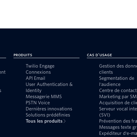
Produits
Cas d'usage
Twilio Engage
Gestion des donn
ent
Connexions
clients
API Email
Segmentation de
User Authentication &
l'audience
s
Identity
Centre de contact
Messagerie MMS
Marketing par SM
PSTN Voice
Acquisition de cli
Dernières innovations
Serveur vocal inte
Solutions prédéfinies
(SVI)
Tous les produits
Prévention des fr
Messages texte g
Expéditeur d'e-ma