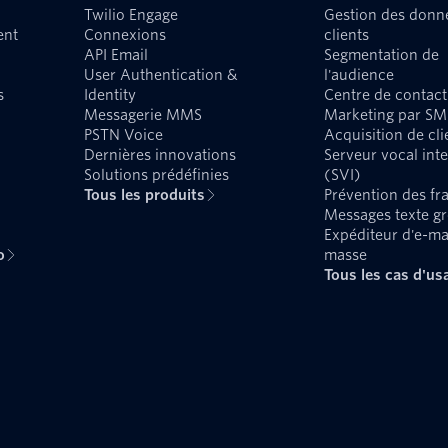
Twilio Engage
Gestion des donn
ent
Connexions
clients
API Email
Segmentation de
User Authentication &
l'audience
s
Identity
Centre de contact
Messagerie MMS
Marketing par SM
PSTN Voice
Acquisition de cli
Dernières innovations
Serveur vocal inte
Solutions prédéfinies
(SVI)
Tous les produits
Prévention des fr
Messages texte g
Expéditeur d'e-ma
o
masse
Tous les cas d'us