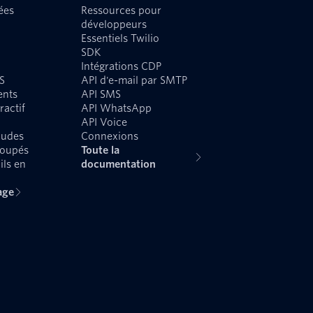
ées
Ressources pour
développeurs
Essentiels Twilio
SDK
Intégrations CDP
S
API d'e-mail par SMTP
ents
API SMS
ractif
API WhatsApp
API Voice
audes
Connexions
roupés
Toute la
ils en
documentation
age