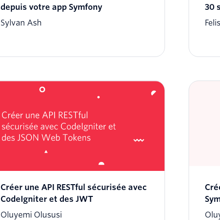
depuis votre app Symfony
30 
Sylvan Ash
Fel
Créer une API RESTful sécurisée avec
Cré
CodeIgniter et des JWT
Sym
Oluyemi Olususi
Olu