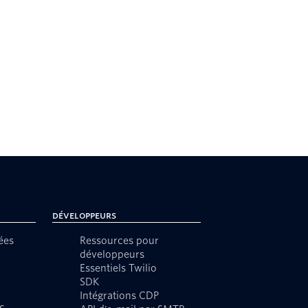
Développeurs
ées
Ressources pour
développeurs
Essentiels Twilio
SDK
Intégrations CDP