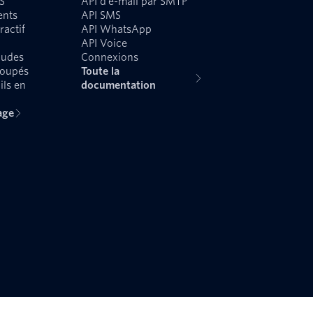
S
API d'e-mail par SMTP
ents
API SMS
ractif
API WhatsApp
API Voice
audes
Connexions
roupés
Toute la
ils en
documentation
age