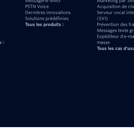
Messagerie MMS
Marketing par SM
PSTN Voice
Acquisition de cli
Dernières innovations
Serveur vocal inte
Solutions prédéfinies
(SVI)
Tous les produits
Prévention des fr
Messages texte g
Expéditeur d'e-ma
o
masse
Tous les cas d'us