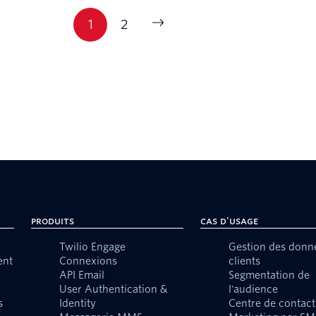
1
2
Produits
Cas d'usage
Twilio Engage
Gestion des donn
ent
Connexions
clients
API Email
Segmentation de
User Authentication &
l'audience
s
Identity
Centre de contact