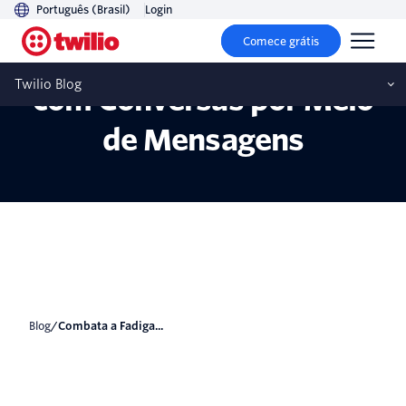
Português (Brasil)
Login
Comece grátis
Combata a Fadiga Digital
Twilio Blog
com Conversas por Meio
de Mensagens
blog
/
Combata a Fadiga...