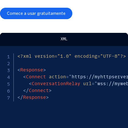
Comece a usar gratuitamente
XML
<?xml version="1.0" encoding="UTF-8"?>
<
Response
>
<
Connect
action
=
"
https://myhttpserve
<
ConversationRelay
url
=
"
wss://mywe
</
Connect
>
</
Response
>