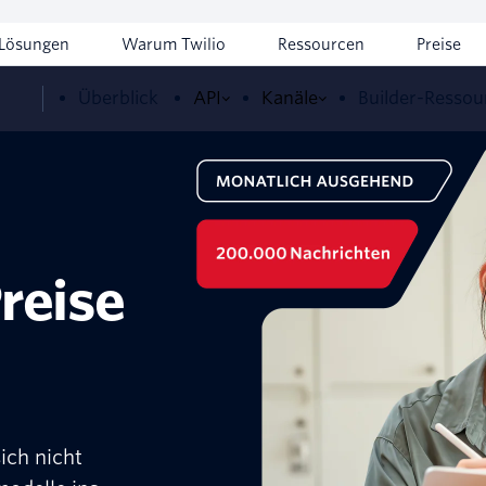
Lösungen
Warum Twilio
Ressourcen
Preise
Überblick
API
Kanäle
Builder-Ressou
reise
sich nicht