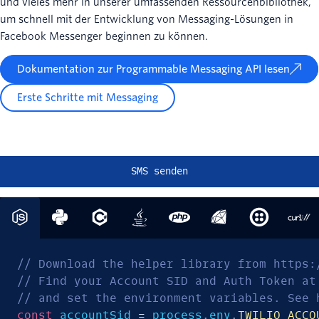
und vieles mehr in unserer umfassenden Ressourcenbibliothek,
um schnell mit der Entwicklung von Messaging-Lösungen in
Facebook Messenger beginnen zu können.
Dokumentation zur Programmable Messaging API lesen
Erste Schritte mit Messaging
SMS senden
// Download the helper library from https:
// Find your Account SID and Auth Token at
// and set the environment variables. See 
const
 accountSid 
=
 process
.
env
.
TWILIO_ACCO