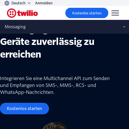
Deutsch
Anmelden
Programmable Messaging API
Kostenlos starten
Messaging-API, um
Messaging
Geräte zuverlässig zu
erreichen
Integrieren Sie eine Multichannel API zum Senden
und Empfangen von SMS-, MMS-, RCS- und
WhatsApp-Nachrichten.
Kostenlos starten