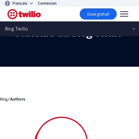
Français
Connexion
Essai gratuit
Blog Twilio
Auteurs du blog Twilio
blog
/
Authors