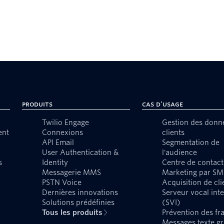
Produits
Cas d'usage
Twilio Engage
Gestion des donn
ent
Connexions
clients
API Email
Segmentation de
User Authentication &
l'audience
s
Identity
Centre de contact
Messagerie MMS
Marketing par SM
PSTN Voice
Acquisition de cli
Dernières innovations
Serveur vocal inte
Solutions prédéfinies
(SVI)
Tous les produits
Prévention des fr
Messages texte g