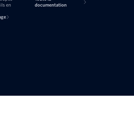
ils en
documentation
age