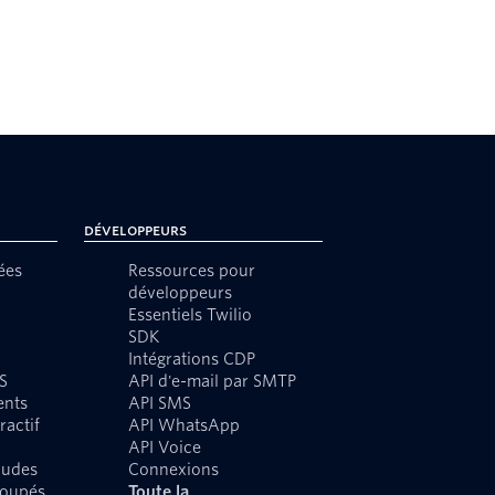
Développeurs
ées
Ressources pour
développeurs
Essentiels Twilio
SDK
Intégrations CDP
S
API d'e-mail par SMTP
ents
API SMS
ractif
API WhatsApp
API Voice
audes
Connexions
roupés
Toute la