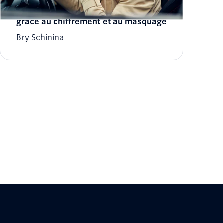
Protéger vos données Twilio Voice
grâce au chiffrement et au masquage
Bry Schinina