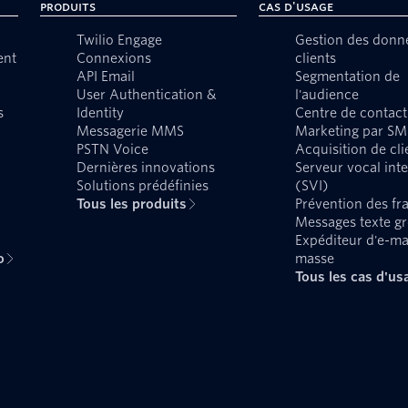
Produits
Cas d'usage
Twilio Engage
Gestion des donn
ent
Connexions
clients
API Email
Segmentation de
User Authentication &
l'audience
s
Identity
Centre de contact
Messagerie MMS
Marketing par SM
PSTN Voice
Acquisition de cli
Dernières innovations
Serveur vocal inte
Solutions prédéfinies
(SVI)
Tous les produits
Prévention des fr
Messages texte g
Expéditeur d'e-ma
o
masse
Tous les cas d'us