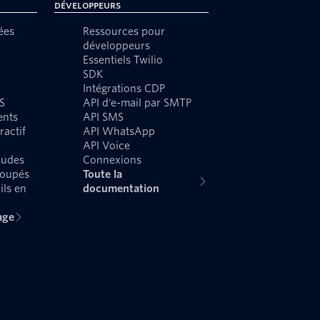
Développeurs
ées
Ressources pour
développeurs
Essentiels Twilio
SDK
Intégrations CDP
S
API d'e-mail par SMTP
ents
API SMS
ractif
API WhatsApp
API Voice
audes
Connexions
roupés
Toute la
ils en
documentation
age