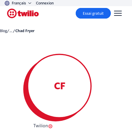
Français
Connexion
Essai gratuit
Blog
/... /
Chad Fryer
CF
Twilion