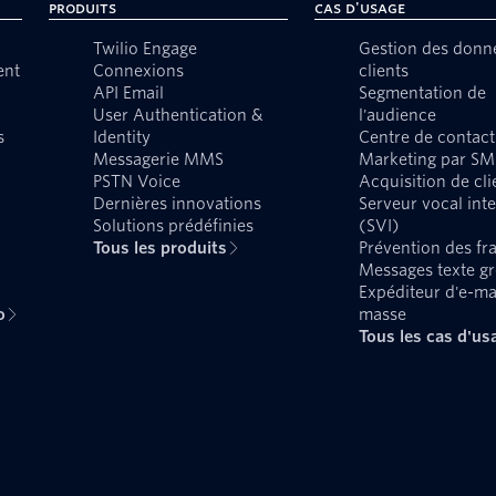
Produits
Cas d'usage
Twilio Engage
Gestion des donn
ent
Connexions
clients
API Email
Segmentation de
User Authentication &
l'audience
s
Identity
Centre de contact
Messagerie MMS
Marketing par SM
PSTN Voice
Acquisition de cli
Dernières innovations
Serveur vocal inte
Solutions prédéfinies
(SVI)
Tous les produits
Prévention des fr
Messages texte g
Expéditeur d'e-ma
o
masse
Tous les cas d'us