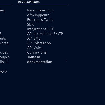
Développeurs
ées
Ressources pour
développeurs
Essentiels Twilio
SDK
Intégrations CDP
S
API d'e-mail par SMTP
ents
API SMS
ractif
API WhatsApp
API Voice
audes
Connexions
roupés
Toute la
ils en
documentation
age