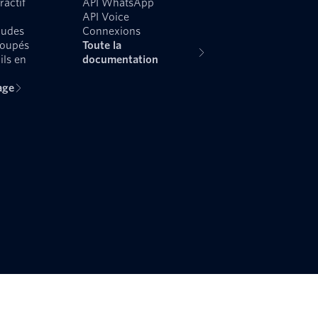
ractif
API WhatsApp
API Voice
audes
Connexions
roupés
Toute la
ils en
documentation
age