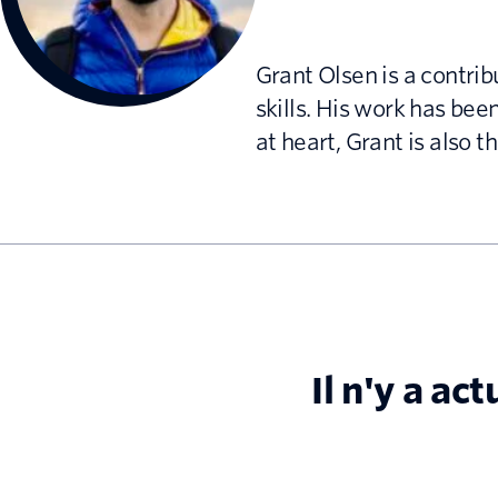
Grant Olsen is a contrib
skills. His work has be
at heart, Grant is also 
Il n'y a ac