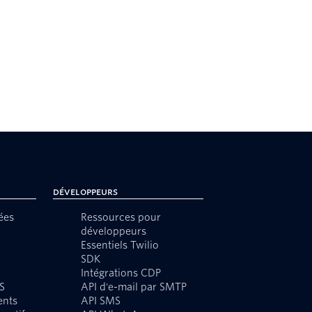
Développeurs
ées
Ressources pour
développeurs
Essentiels Twilio
SDK
Intégrations CDP
S
API d'e-mail par SMTP
ents
API SMS