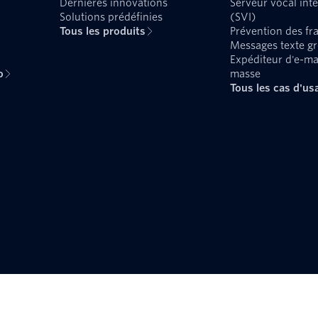
Dernières innovations
Serveur vocal inte
Solutions prédéfinies
(SVI)
Tous les produits
Prévention des fr
Messages texte g
Expéditeur d'e-ma
o
masse
Tous les cas d'us