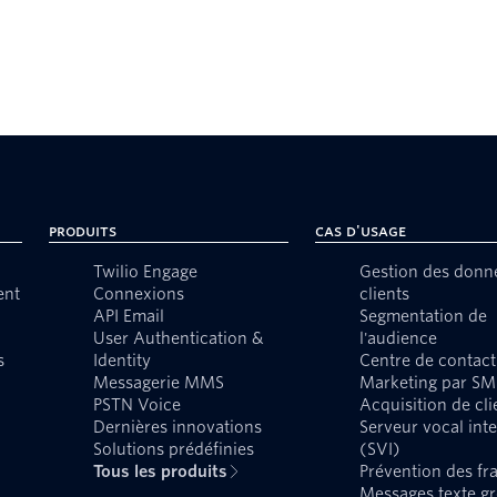
Produits
Cas d'usage
Twilio Engage
Gestion des donn
ent
Connexions
clients
API Email
Segmentation de
User Authentication &
l'audience
s
Identity
Centre de contact
Messagerie MMS
Marketing par SM
PSTN Voice
Acquisition de cli
Dernières innovations
Serveur vocal inte
Solutions prédéfinies
(SVI)
Tous les produits
Prévention des fr
Messages texte g