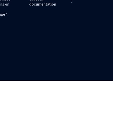
ils en
documentation
age