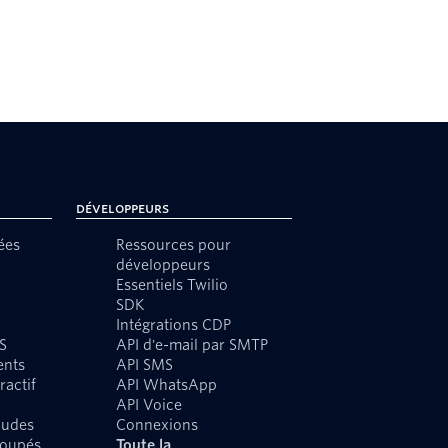
Développeurs
ées
Ressources pour
développeurs
Essentiels Twilio
SDK
Intégrations CDP
S
API d'e-mail par SMTP
ents
API SMS
ractif
API WhatsApp
API Voice
audes
Connexions
roupés
Toute la