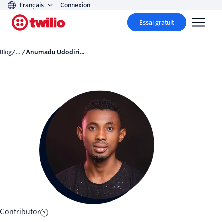
Français
Connexion
Essai gratuit
Blog
/... /
Anumadu Udodiri...
Contributor