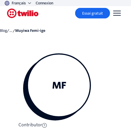
Français
Connexion
Essai gratuit
Blog
/... /
Muyiwa Femi-ige
MF
Contributor