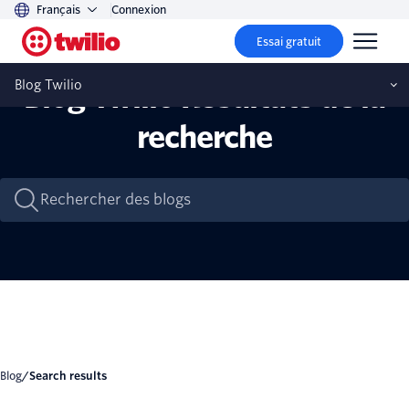
Français
Connexion
Essai gratuit
Blog Twilio
Blog Twilio Résultats de la
recherche
blog
/
Search results