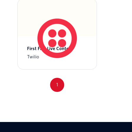
First Five Live Contest
Twilio
1