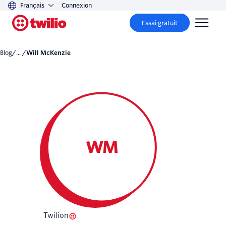
Français
Connexion
Essai gratuit
Blog
/... /
Will McKenzie
WM
Twilion