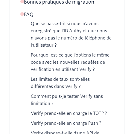
Bonnes pratiques de migration
FAQ
Utilisez Lookup pour convertir les
numéros de téléphone au format E.164
Que se passe-t-il si nous n'avons
enregistré que l'ID Authy et que nous
Définir les pays autorisés
n'avons pas le numéro de téléphone de
l'utilisateur ?
Supprimer l'utilisateur Authy de votre
Pourquoi est-ce que j'obtiens le même
application
code avec les nouvelles requêtes de
vérification en utilisant Verify ?
Les limites de taux sont-elles
différentes dans Verify ?
Comment puis-je tester Verify sans
limitation ?
Verify prend-elle en charge le TOTP ?
Verify prend-elle en charge Push ?
Verify dispose-t-elle d'une API de