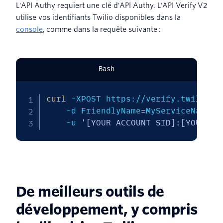
L'API Authy requiert une clé d'API Authy. L'API Verify V2
utilise vos identifiants Twilio disponibles dans la
console
, comme dans la requête suivante :
Bash
curl
-XPOST
 https://verify.twilio.c
-d
FriendlyName
=
MyServiceName 
\
-u
'[YOUR ACCOUNT SID]:[YOUR AU
De meilleurs outils de
développement, y compris