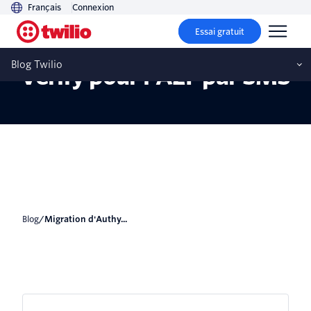
Français
Connexion
Essai gratuit
Migration d'Authy vers
Blog Twilio
Verify pour l'A2F par SMS
blog
/
Migration d'Authy...