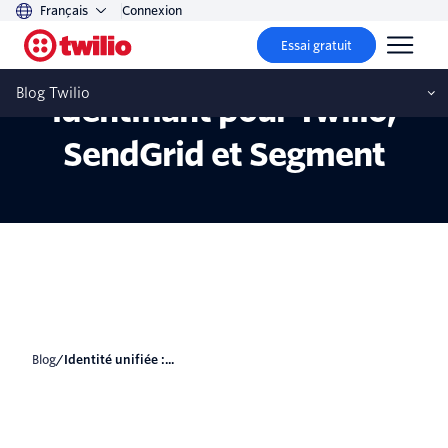
Français
Connexion
Essai gratuit
Identité unifiée : un seul
Blog Twilio
identifiant pour Twilio,
SendGrid et Segment
blog
/
Identité unifiée :...