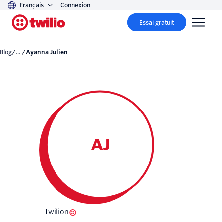
Français
Connexion
Essai gratuit
Blog
/... /
Ayanna Julien
AJ
Twilion