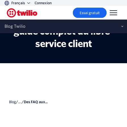
Français
Connexion
Essai gratuit
Des FAQ aux chatbots : le
Blog Twilio
guide complet du libre-
service client
blog
/... /
Des FAQ aux...