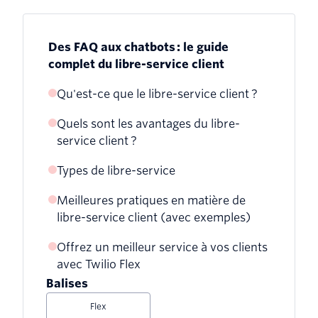
Des FAQ aux chatbots : le guide
complet du libre-service client
Qu'est-ce que le libre-service client ?
Quels sont les avantages du libre-
service client ?
Types de libre-service
Meilleures pratiques en matière de
Page de FAQ
libre-service client (avec exemples)
Base de connaissances ou centre d'aide
Offrez un meilleur service à vos clients
1. Rendez-le accessible
avec Twilio Flex
Forum communautaire
2. Rendez-le convivial
Balises
Menu SVI
Flex
3. Rendez-le compatible avec les