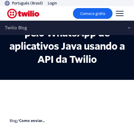
Português (Brasil)
Login
Comece grátis
Como enviar mensagens
Twilio Blog
pelo WhatsApp de
aplicativos Java usando a
API da Twilio
blog
/
Como enviar...