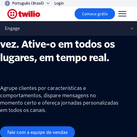
Português (Brasil)
Login
Twilio Segment Engage
Comece grátis
Crie sua audiência uma
Engage
vez. Ative-o em todos os
lugares, em tempo real.
Agrupe clientes por características e
comportamentos, dispare mensagens no
momento certo e ofereça jornadas personalizadas
em todos os canais.
Fale com a equipe de vendas