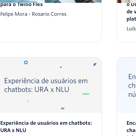
para o Twilio Flex
o D
de 
Felipe Mora
Rosario Corres
pla
Luí
Experiência de usuários em chatbots:
Enc
URA x NLU
cha