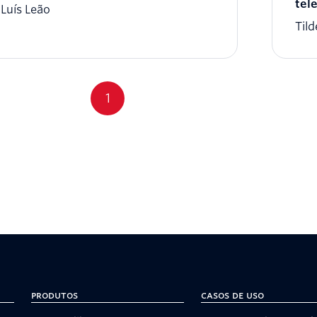
tel
Luís Leão
Til
1
Produtos
Casos de uso