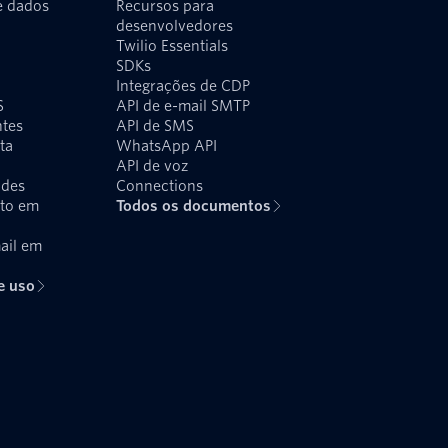
e dados
Recursos para
desenvolvedores
Twilio Essentials
SDKs
Integrações de CDP
S
API de e-mail SMTP
ntes
API de SMS
ta
WhatsApp API
API de voz
udes
Connections
xto em
Todos os documentos
ail em
e uso