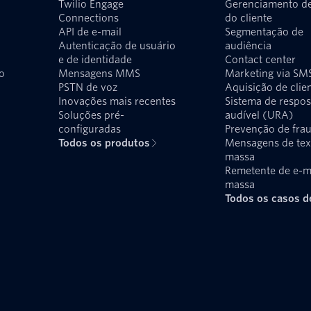
Twilio Engage
Gerenciamento d
Connections
do cliente
API de e-mail
Segmentação de
Autenticação de usuário
audiência
e de identidade
Contact center
o
Mensagens MMS
Marketing via SM
PSTN de voz
Aquisição de clie
Inovações mais recentes
Sistema de respos
Soluções pré-
audível (URA)
configuradas
Prevenção de fra
Todos os produtos
Mensagens de te
massa
Remetente de e-m
massa
Todos os casos d