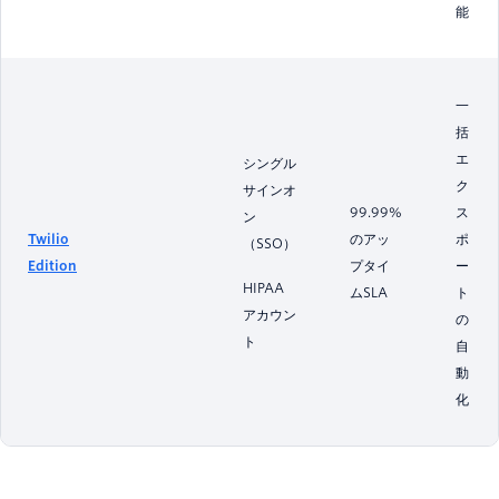
能
一
括
エ
シングル
ク
サインオ
99.99%
ス
ン
Twilio
のアッ
ポ
（SSO）
Edition
プタイ
ー
HIPAA
ムSLA
ト
アカウン
の
ト
自
動
化