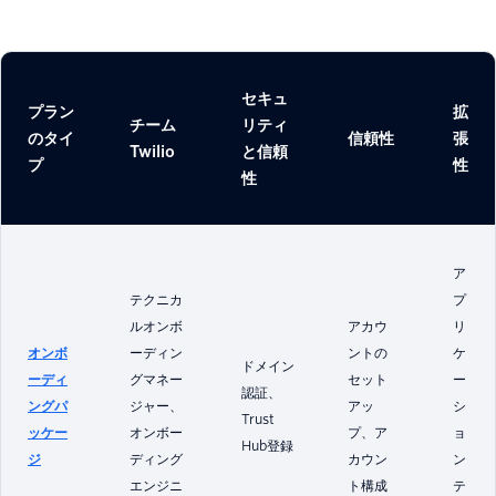
セキュ
プラン
拡
チーム
リティ
のタイ
信頼性
張
Twilio
と信頼
プ
性
性
ア
テクニカ
プ
ルオンボ
アカウ
リ
オンボ
ーディン
ントの
ケ
ドメイン
ーディ
グマネー
セット
ー
認証、
ングパ
ジャー、
アッ
シ
Trust
ッケー
オンボー
プ、ア
ョ
Hub登録
ジ
ディング
カウン
ン
エンジニ
ト構成
テ