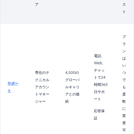
ア
ス
ト
プ
ラ
ン
電話、
は
Web、
い
チャッ
専任のテ
4,500の
つ
トで24
クニカル
グローバ
で
サポー
時間365
アカウン
ルキャリ
も
ト
日サポ
トマネー
アとの接
柔
ート
ジャー
続
軟
に
応答保
変
証
更
可