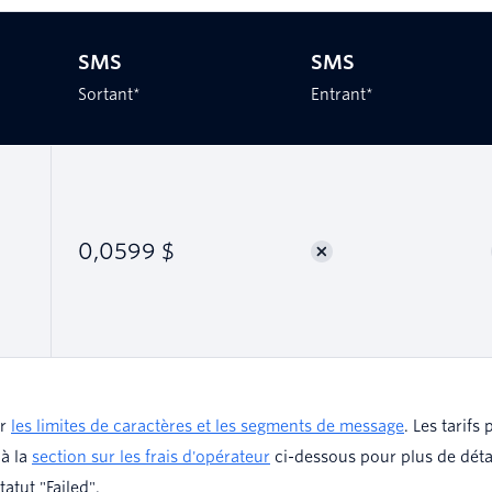
SMS
SMS
Sortant*
Entrant*
0,0599 $
ur
les limites de caractères et les segments de message
. Les tarifs
 à la
section sur les frais d'opérateur
ci-dessous pour plus de déta
tut "Failed".