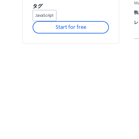
Ma
タグ
執
JavaScript
レ
Start for free