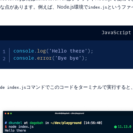
な点があります。例えば、Node.js環境で
というファ
index.js
JavaScript
console
.
log
(
'Hello there'
)
;
console
.
error
(
'Bye bye'
)
;
コマンドでこのコードをターミナルで実行すると
de index.js