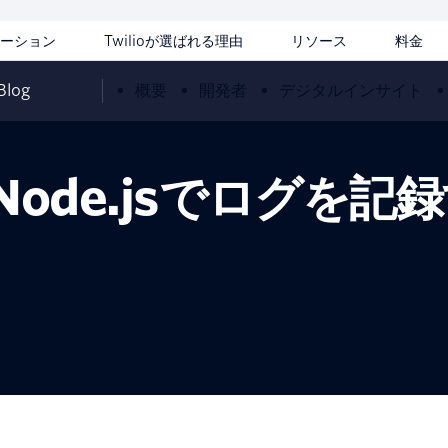
ーション
Twilioが選ばれる理由
リソース
料金
 Blog
概要
開発者
デジタルインサイト
 Node.jsでログを記