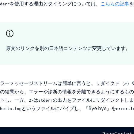
を使用する理由とタイミングについては、
こちらの記事
を
derr
原文のリンクを別の日本語コンテンツに変更しています。
ラーメッセージストリームは簡単に言うと、リダイクト（
）
>
の結果から、エラーや診断の情報を分離できるようにするもの
トし、一方、
は
の出力をファイルにリダイレクトします。
2>
stderr
というファイルにパイプし、「Bye bye」を
hello.log
error.l