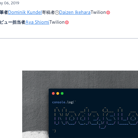
y 06, 2019
筆者
Dominik Kundel
寄稿者
Daizen Ikehara
Twilion
ビュー担当者
Aya Shiomi
Twilion