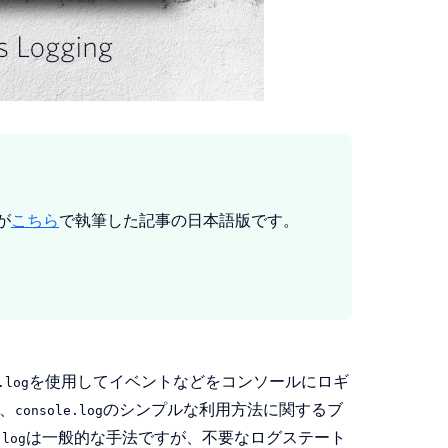
が
こちら
で執筆した記事の日本語版です。
を使用してイベントなどをコンソールにロギ
.log
と、
のシンプルな利用方法に関するブ
console.log
は一般的な手法ですが、不要なログステート
.log