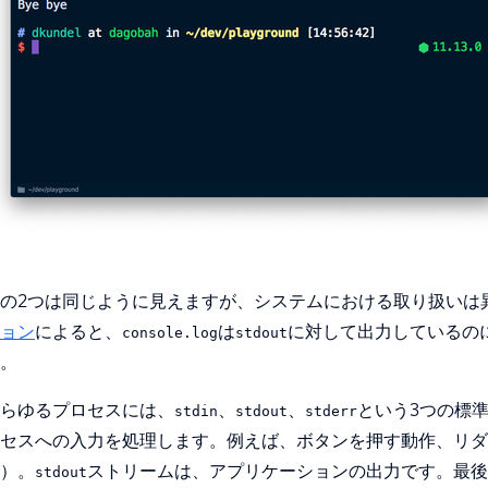
の2つは同じように見えますが、システムにおける取り扱いは
ョン
によると、
は
に対して出力しているの
console.log
stdout
。
らゆるプロセスには、
、
、
という3つの標
stdin
stdout
stderr
セスへの入力を処理します。例えば、ボタンを押す動作、リダ
）。
ストリームは、アプリケーションの出力です。最後
stdout