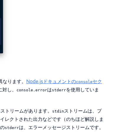
異なります。
Node.jsドキュメントの
セク
console
に対し、
は
を使用していま
console.error
stderr
準ストリームがあります。
ストリームは、プ
stdin
イレクトされた出力などです（のちほど解説しま
の
は、エラーメッセージストリームです。
stderr