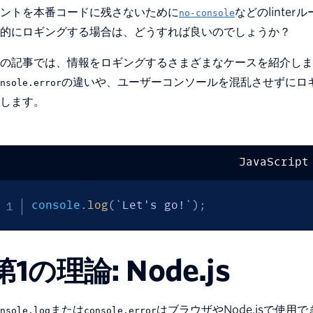
ントを本番コードに残さないために
などのlint
no-console
的にロギングする場合は、どうすれば良いのでしょうか？
の記事では、情報をロギングするさまざまなケースを紹介します。
の違いや、ユーザーコンソールを混乱させずにロ
nsole.error
します。
JavaScript
console
.
log
(
`
Let's go!
`
)
;
第1の理論: Node.js
または
はブラウザやNode.jsで使用
nsole.log
console.error