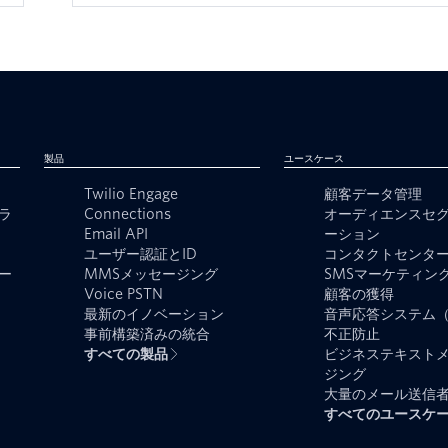
製品
ユースケース
Twilio Engage
顧客データ管理
ラ
Connections
オーディエンスセ
Email API
ーション
ユーザー認証とID
コンタクトセンタ
ー
MMSメッセージング
SMSマーケティン
Voice PSTN
顧客の獲得
最新のイノベーション
音声応答システム（
事前構築済みの統合
不正防止
すべての製品
ビジネステキスト
ジング
大量のメール送信
すべてのユースケ