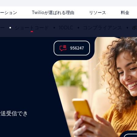
ーション
Twilioが選ばれる理由
リソース
料金
ー
ショートコード
10DLC
コンプライアンス
ポ
で送受信でき